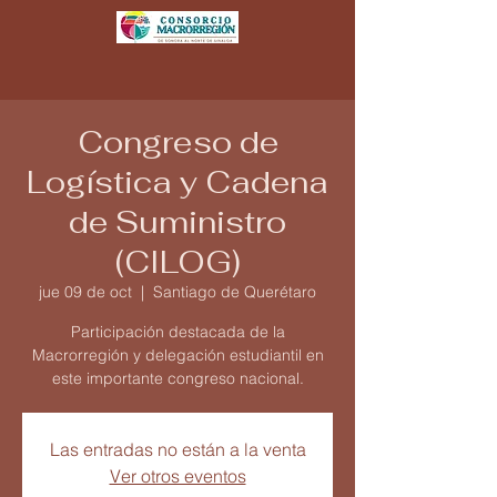
Congreso de
Logística y Cadena
de Suministro
(CILOG)
jue 09 de oct
  |  
Santiago de Querétaro
Participación destacada de la
Macrorregión y delegación estudiantil en
este importante congreso nacional.
Las entradas no están a la venta
Ver otros eventos