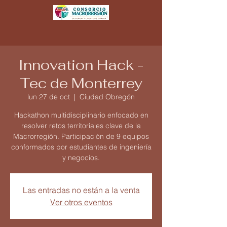
Innovation Hack -
Tec de Monterrey
lun 27 de oct
  |  
Ciudad Obregón
Hackathon multidisciplinario enfocado en
resolver retos territoriales clave de la
Macrorregión. Participación de 9 equipos
conformados por estudiantes de ingeniería
y negocios.
Las entradas no están a la venta
Ver otros eventos