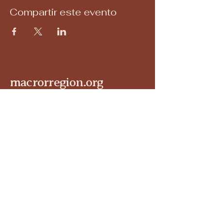
Compartir este evento
macrorregion.org
+52 (644) 111 9777
holacerinnova@gmail.com
Oficina corporativa en Cd. Obregón,
Sonora.
Política de Privacidad