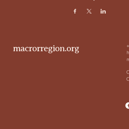
+
macrorregion.org
O
C