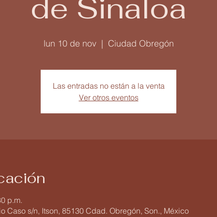
de Sinaloa
lun 10 de nov
  |  
Ciudad Obregón
Las entradas no están a la venta
Ver otros eventos
icación
30 p.m.
o Caso s/n, Itson, 85130 Cdad. Obregón, Son., México