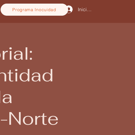
Iniciar sesión
Programa Inocuidad
ial:
ntidad
la
-Norte