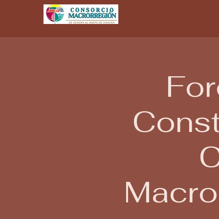
For
Const
C
Macro