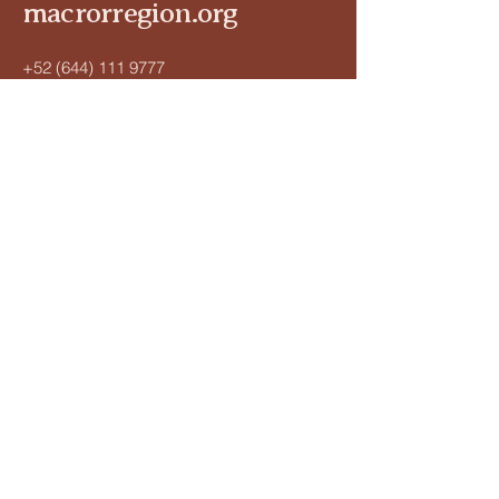
macrorregion.org
+52 (644) 111 9777
holacerinnova@gmail.com
Oficina corporativa en Cd. Obregón,
Sonora.
Política de Privacidad
Declaración de Accesibilidad
Términos y Condiciones
Política de Reembolso
© 2035 by macrorregion.mx. Powered and
secured by
Wix