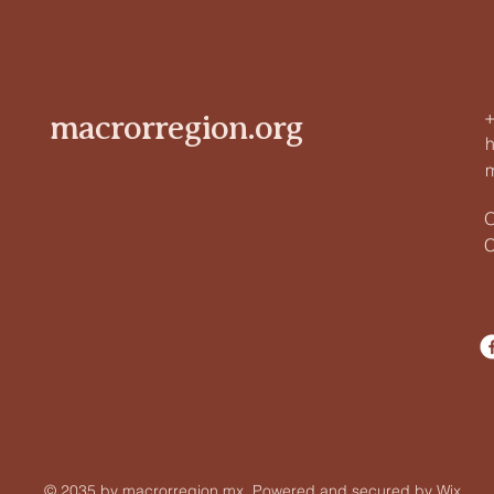
+
macrorregion.org
O
C
© 2035 by macrorregion.mx. Powered and secured by
Wix