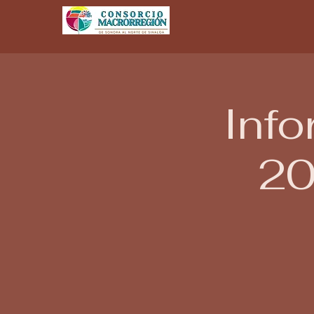
Info
20