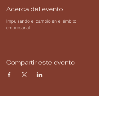
Acerca del evento
Impulsando el cambio en el ámbito 
empresarial
Compartir este evento
macrorregion.org
+52 (644) 111 9777
holacerinnova@gmail.com