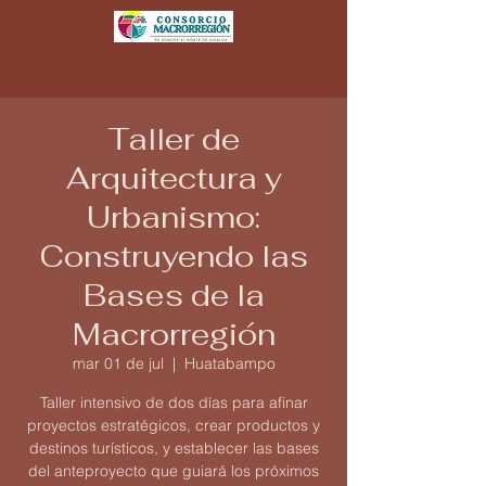
Taller de
Arquitectura y
Urbanismo:
Construyendo las
Bases de la
Macrorregión
mar 01 de jul
  |  
Huatabampo
Taller intensivo de dos días para afinar
proyectos estratégicos, crear productos y
destinos turísticos, y establecer las bases
del anteproyecto que guiará los próximos