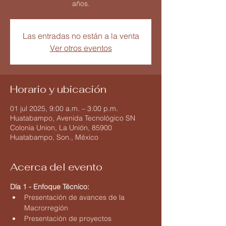
años.
Las entradas no están a la venta
Ver otros eventos
Horario y ubicación
01 jul 2025, 9:00 a.m. – 3:00 p.m.
Huatabampo, Avenida Tecnológico SN
Colonia Union, La Unión, 85900
Huatabampo, Son., México
Acerca del evento
Día 1 - Enfoque Técnico:
Presentación de avances de la 
Macrorregión
Presentación de proyectos 